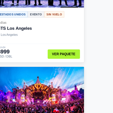
ESTADOS UNIDOS
EVENTO
SIN VUELO
 días
TS Los Angeles
Los Angeles
esde
$999
VER PAQUETE
SD / DBL