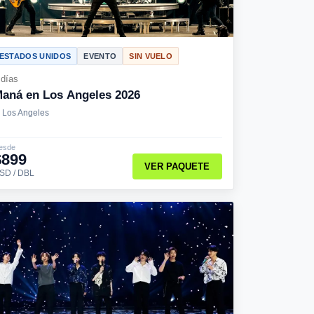
ESTADOS UNIDOS
EVENTO
SIN VUELO
 días
aná en Los Angeles 2026
Los Angeles
esde
$899
VER PAQUETE
SD / DBL