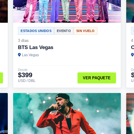
ESTADOS UNIDOS
EVENTO
SIN VUELO
3 días
4
BTS Las Vegas
C
Las Vegas
Desde
D
$399
VER PAQUETE
USD / DBL
U