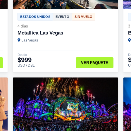
ESTADOS UNIDOS
EVENTO
SIN VUELO
4 días
3
Metallica Las Vegas
B
Las Vegas
Desde
D
$999
VER PAQUETE
USD / DBL
U