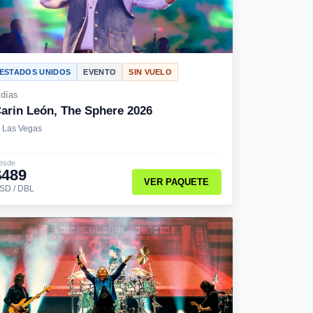
ESTADOS UNIDOS
EVENTO
SIN VUELO
 días
arin León, The Sphere 2026
Las Vegas
esde
$489
VER PAQUETE
SD / DBL