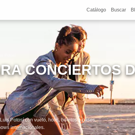
Catálogo
Buscar
B
is Potosí
RA CONCIERTOS 
is Potosí con vuelo, hotel, boletos o pases,
shows internacionales.