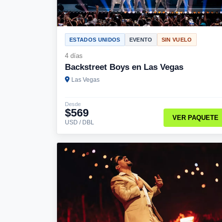
ESTADOS UNIDOS
EVENTO
SIN VUELO
4 días
Backstreet Boys en Las Vegas
Las Vegas
Desde
$569
VER PAQUETE
USD / DBL