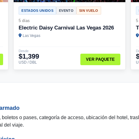
ESTADOS UNIDOS
EVENTO
SIN VUELO
5 días
5
Electric Daisy Carnival Las Vegas 2026
T
Las Vegas
Desde
D
$1,399
VER PAQUETE
USD / DBL
U
n armado
, boletos o pases, categoría de acceso, ubicación del hotel, tra
l del viaje.