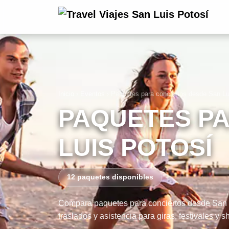
Inicio
›
Eventos
›
Paquetes para conciertos desde San Lu
PAQUETES PA
LUIS POTOSÍ
12 paquetes disponibles
Compara paquetes para conciertos desde San Lu
traslados y asistencia para giras, festivales y 