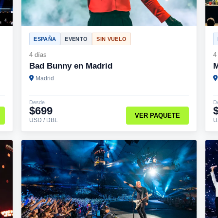
ESPAÑA
EVENTO
SIN VUELO
4 días
4
Bad Bunny en Madrid
M
Madrid
Desde
D
$699
VER PAQUETE
USD / DBL
U