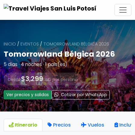
INICIO
/
EVENTOS
/
TOMORROWLAND BÉLGICA 2026
Tomorrowland Bélgica 2026
5 días · 4 noches · 1 país(es)
$3,299
Desde
USD por persona
Ver precios y salidas
Cotizar por WhatsApp
Itinerario
Precios
Vuelos
Incluy