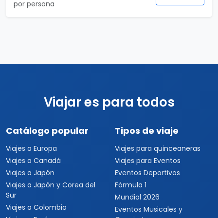
19 días
Gran Tour de Europa Plus
19 días / 17 noches
7 país(es)
USD $2,597
Ver detalles
por persona
Viajar es para todos
Catálogo popular
Tipos de viaje