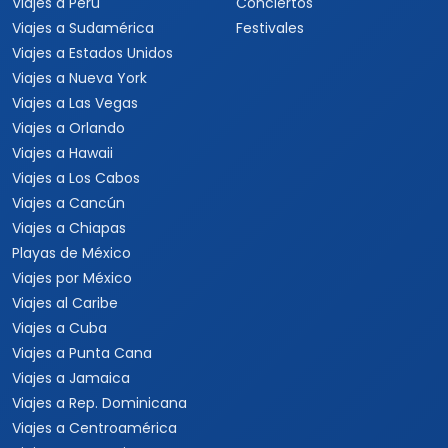
Viajes a Europa
Viajes para quinceaneras
Viajes a Canadá
Viajes para Eventos
Viajes a Japón
Eventos Deportivos
Viajes a Japón y Corea del
Fórmula 1
Sur
Mundial 2026
Viajes a Colombia
Eventos Musicales y
Viajes a Perú
Conciertos
Viajes a Sudamérica
Festivales
Viajes a Estados Unidos
Viajes a Nueva York
Viajes a Las Vegas
Viajes a Orlando
Viajes a Hawaii
Viajes a Los Cabos
Viajes a Cancún
Viajes a Chiapas
Playas de México
Viajes por México