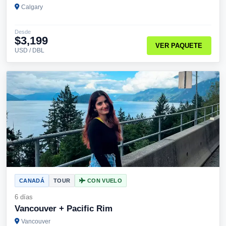
Calgary
Desde
$3,199
VER PAQUETE
USD / DBL
CANADÁ
TOUR
CON VUELO
6 días
Vancouver + Pacific Rim
Vancouver