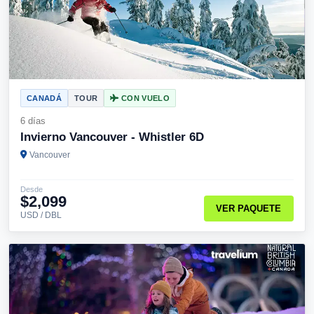
CANADÁ
TOUR
CON VUELO
6 días
Invierno Vancouver - Whistler 6D
Vancouver
Desde
$2,099
VER PAQUETE
USD / DBL