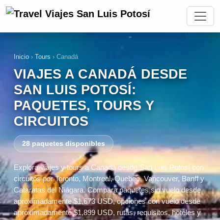
Inicio
›
Tours
›
Canadá
VIAJES A CANADÁ DESDE
SAN LUIS POTOSÍ:
PAQUETES, TOURS Y
CIRCUITOS
28 paquetes disponibles
Explora viajes y tours a Canadá desde San Luis Potosí con
circuitos por Toronto, Montreal, Quebec, Vancouver, Banff y
Cataratas del Niágara. Compara paquetes sin vuelo desde
aproximadamente $1,673 USD, opciones con vuelo desde
aproximadamente $1,899 USD, rutas, requisitos, hoteles y