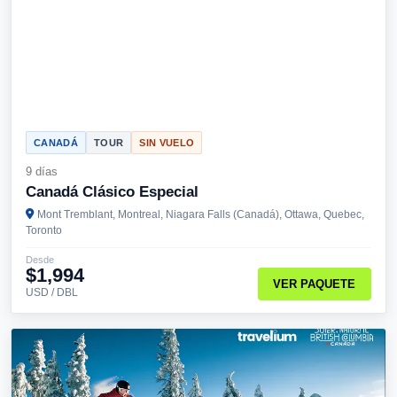
CANADÁ
TOUR
SIN VUELO
9 días
Canadá Clásico Especial
Mont Tremblant, Montreal, Niagara Falls (Canadá), Ottawa, Quebec,
Toronto
Desde
$1,994
VER PAQUETE
USD / DBL