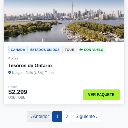
CANADÁ
ESTADOS UNIDOS
TOUR
CON VUELO
5 días
Tesoros de Ontario
Niagara Falls (USA), Toronto
Desde
$2,299
VER PAQUETE
USD / DBL
‹ Anterior
1
2
Siguiente ›