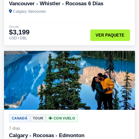
Vancouver - Whistler - Rocosas 6 Días
Calgary, Vancouver
Desde
$3,199
VER PAQUETE
USD / DBL
CANADÁ
TOUR
CON VUELO
7 días
Calgary - Rocosas - Edmonton