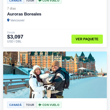
CANADÁ
TOUR
CON VUELO
7 días
Auroras Boreales
Vancouver
Desde
$3,097
VER PAQUETE
USD / DBL
CANADÁ
TOUR
CON VUELO