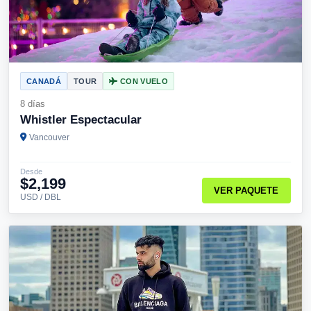
CANADÁ
TOUR
CON VUELO
8 días
Whistler Espectacular
Vancouver
Desde
$2,199
VER PAQUETE
USD / DBL