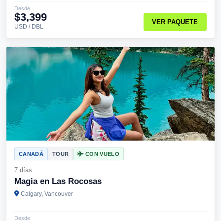
Desde
$3,399
VER PAQUETE
USD / DBL
CANADÁ
TOUR
CON VUELO
7 días
Magia en Las Rocosas
Calgary, Vancouver
Desde