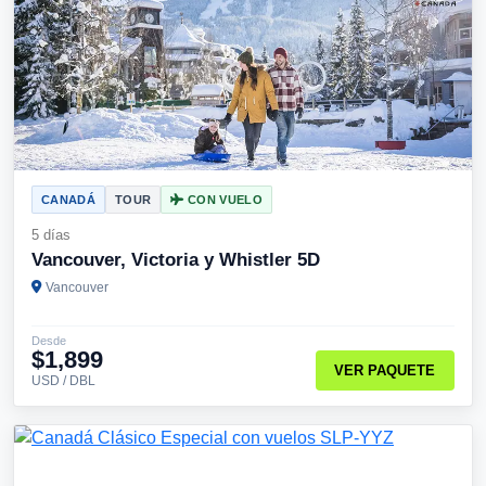
CANADÁ
TOUR
CON VUELO
5 días
Vancouver, Victoria y Whistler 5D
Vancouver
Desde
$1,899
VER PAQUETE
USD / DBL