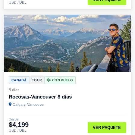
USD / DBL
CANADÁ
TOUR
CON VUELO
8 días
Rocosas-Vancouver 8 días
Calgary, Vancouver
Desde
$4,199
VER PAQUETE
USD / DBL