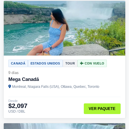
CANADÁ
ESTADOS UNIDOS
TOUR
CON VUELO
9 días
Mega Canadá
Montreal, Niagara Falls (USA), Ottawa, Quebec, Toronto
Desde
$2,097
VER PAQUETE
USD / DBL