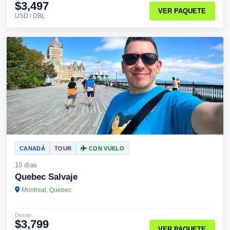
$3,497
VER PAQUETE
USD / DBL
CANADÁ
TOUR
CON VUELO
10 días
Quebec Salvaje
Montreal, Quebec
Desde
$3,799
VER PAQUETE