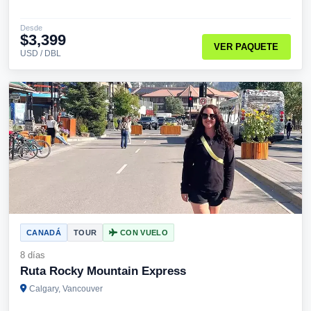
Desde
$3,399
VER PAQUETE
USD / DBL
CANADÁ
TOUR
CON VUELO
8 días
Ruta Rocky Mountain Express
Calgary, Vancouver