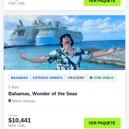
VER PAQUETE
USD / DBL
BAHAMAS
ESTADOS UNIDOS
CRUCERO
CON VUELO
5 días
Bahamas, Wonder of the Seas
Miami, Nassau
Desde
$10,441
VER PAQUETE
MXN / DBL