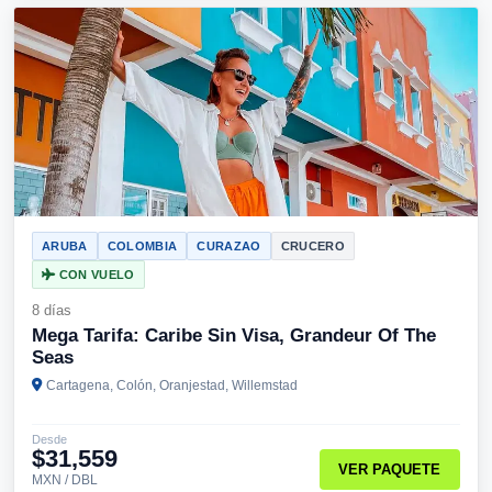
ARUBA
COLOMBIA
CURAZAO
CRUCERO
CON VUELO
8 días
Mega Tarifa: Caribe Sin Visa, Grandeur Of The
Seas
Cartagena, Colón, Oranjestad, Willemstad
Desde
$31,559
VER PAQUETE
MXN / DBL