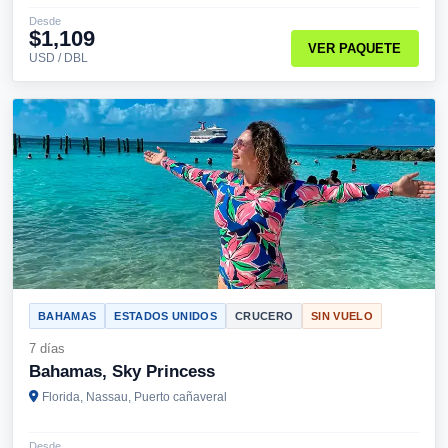
Desde
$1,109
VER PAQUETE
USD / DBL
BAHAMAS
ESTADOS UNIDOS
CRUCERO
SIN VUELO
7 días
Bahamas, Sky Princess
Florida, Nassau, Puerto cañaveral
Desde