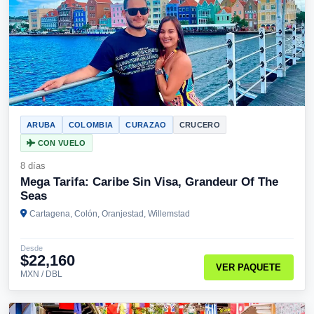
ARUBA
COLOMBIA
CURAZAO
CRUCERO
CON VUELO
8 días
Mega Tarifa: Caribe Sin Visa, Grandeur Of The
Seas
Cartagena, Colón, Oranjestad, Willemstad
Desde
$22,160
VER PAQUETE
MXN / DBL