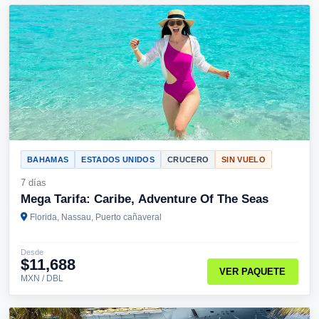
BAHAMAS
ESTADOS UNIDOS
CRUCERO
SIN VUELO
7 días
Mega Tarifa: Caribe, Adventure Of The Seas
Florida, Nassau, Puerto cañaveral
Desde
$11,688
VER PAQUETE
MXN / DBL