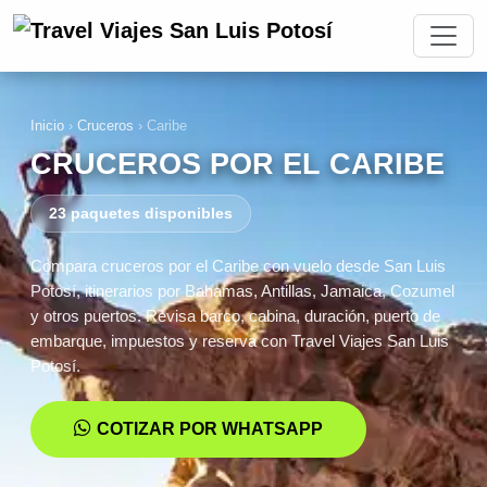
Inicio
›
Cruceros
›
Caribe
CRUCEROS POR EL CARIBE
23 paquetes disponibles
Compara cruceros por el Caribe con vuelo desde San Luis
Potosí, itinerarios por Bahamas, Antillas, Jamaica, Cozumel
y otros puertos. Revisa barco, cabina, duración, puerto de
embarque, impuestos y reserva con Travel Viajes San Luis
Potosí.
COTIZAR POR WHATSAPP