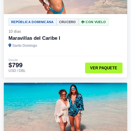
REPÚBLICA DOMINICANA
CRUCERO
CON VUELO
10 días
Maravillas del Caribe I
Santo Domingo
Desde
$799
VER PAQUETE
USD / DBL