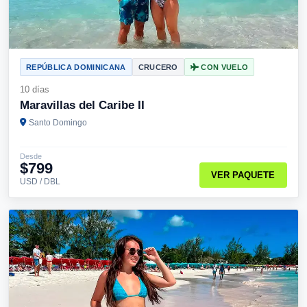
REPÚBLICA DOMINICANA
CRUCERO
CON VUELO
10 días
Maravillas del Caribe II
Santo Domingo
Desde
$799
VER PAQUETE
USD / DBL