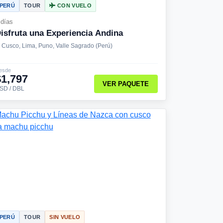
PERÚ
TOUR
CON VUELO
 días
isfruta una Experiencia Andina
Cusco, Lima, Puno, Valle Sagrado (Perú)
esde
$1,797
VER PAQUETE
SD / DBL
PERÚ
TOUR
SIN VUELO