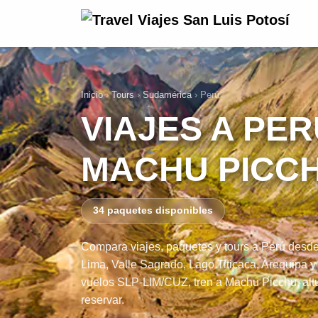
Inicio
›
Tours
›
Sudamérica
›
Perú
VIAJES A PER
MACHU PICCH
34 paquetes disponibles
Compara viajes, paquetes y tours a Perú desd
Lima, Valle Sagrado, Lago Titicaca, Arequipa y
vuelos SLP-LIM/CUZ, tren a Machu Picchu, altur
reservar.