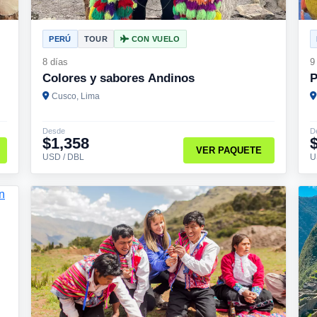
PERÚ
TOUR
CON VUELO
8 días
9
Colores y sabores Andinos
P
Cusco, Lima
Desde
D
$1,358
VER PAQUETE
USD / DBL
U