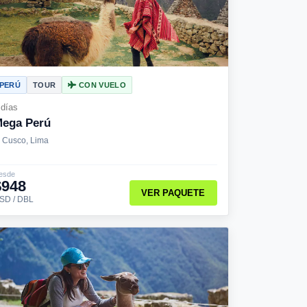
PERÚ
TOUR
CON VUELO
 días
ega Perú
Cusco, Lima
esde
$948
VER PAQUETE
SD / DBL