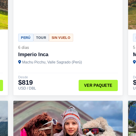
PERÚ
TOUR
SIN VUELO
6 días
5
Imperio Inca
M
Machu Picchu, Valle Sagrado (Perú)
Desde
D
$819
VER PAQUETE
USD / DBL
U