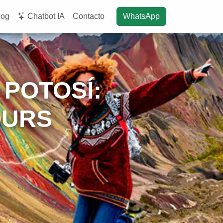
log
Chatbot IA
Contacto
WhatsApp
 POTOSÍ:
OURS