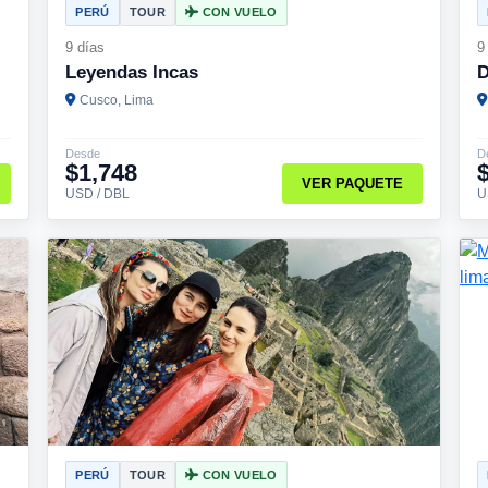
PERÚ
TOUR
CON VUELO
9 días
9
Leyendas Incas
D
Cusco, Lima
Desde
D
$1,748
VER PAQUETE
USD / DBL
U
PERÚ
TOUR
CON VUELO