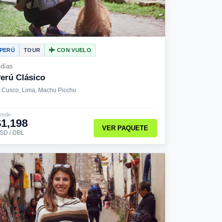
PERÚ
TOUR
CON VUELO
 días
erú Clásico
Cusco, Lima, Machu Picchu
esde
$1,198
VER PAQUETE
SD / DBL