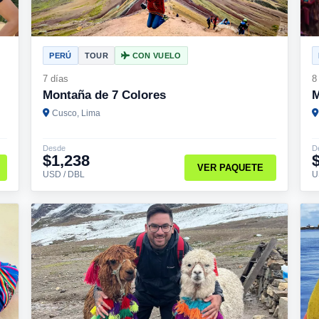
PERÚ
TOUR
CON VUELO
7 días
8
Montaña de 7 Colores
M
Cusco, Lima
Desde
D
$1,238
VER PAQUETE
USD / DBL
U