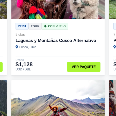
PERÚ
TOUR
CON VUELO
8 días
7
Lagunas y Montañas Cusco Alternativo
P
Cusco, Lima
Desde
D
$1,128
VER PAQUETE
USD / DBL
U