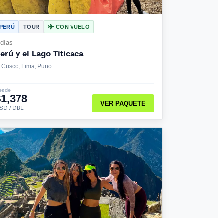
PERÚ
TOUR
CON VUELO
 días
erú y el Lago Titicaca
Cusco, Lima, Puno
esde
$1,378
VER PAQUETE
SD / DBL