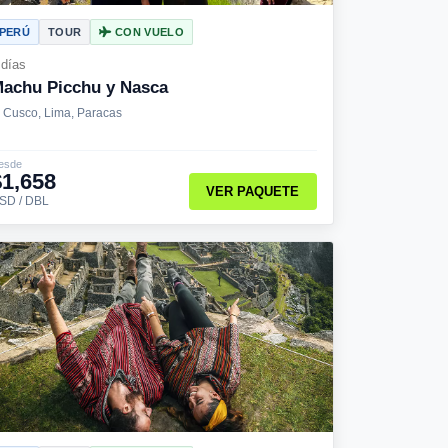
PERÚ
TOUR
CON VUELO
 días
achu Picchu y Nasca
Cusco, Lima, Paracas
esde
$1,658
VER PAQUETE
SD / DBL