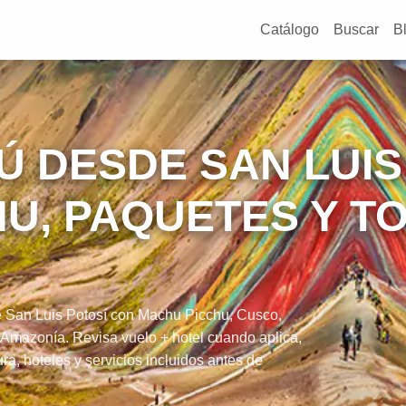
Catálogo
Buscar
B
Ú DESDE SAN LUIS
U, PAQUETES Y T
e San Luis Potosí con Machu Picchu, Cusco,
 Amazonía. Revisa vuelo + hotel cuando aplica,
a, hoteles y servicios incluidos antes de