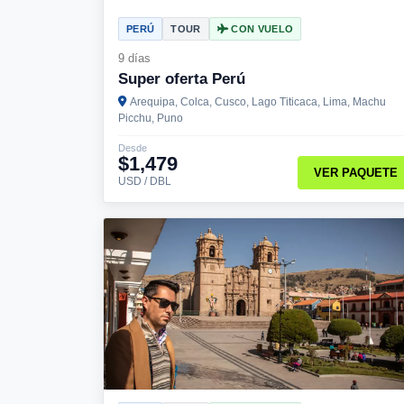
PERÚ
TOUR
CON VUELO
9 días
Super oferta Perú
Arequipa, Colca, Cusco, Lago Titicaca, Lima, Machu
Picchu, Puno
Desde
$1,479
VER PAQUETE
USD / DBL