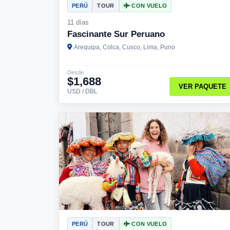
PERÚ
TOUR
CON VUELO
11 días
Fascinante Sur Peruano
Arequipa, Colca, Cusco, Lima, Puno
Desde
$1,688
VER PAQUETE
USD / DBL
PERÚ
TOUR
CON VUELO