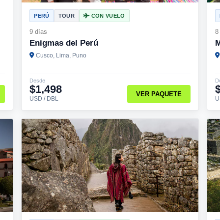
PERÚ
TOUR
CON VUELO
9 días
8
Enigmas del Perú
M
Cusco, Lima, Puno
Desde
D
$1,498
VER PAQUETE
USD / DBL
U