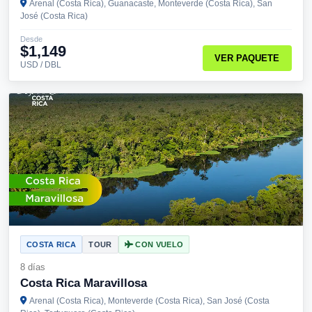
Arenal (Costa Rica), Guanacaste, Monteverde (Costa Rica), San
José (Costa Rica)
Desde
$1,149
VER PAQUETE
USD / DBL
COSTA RICA
TOUR
CON VUELO
8 días
Costa Rica Maravillosa
Arenal (Costa Rica), Monteverde (Costa Rica), San José (Costa