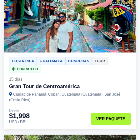
COSTA RICA
GUATEMALA
HONDURAS
TOUR
CON VUELO
15 días
Gran Tour de Centroamérica
Ciudad de Panamá, Copan, Guatemala (Guatemala), San José
(Costa Rica)
Desde
$1,998
VER PAQUETE
USD / DBL