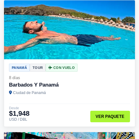
PANAMÁ
TOUR
CON VUELO
8 días
Barbados Y Panamá
Ciudad de Panamá
Desde
$1,948
VER PAQUETE
USD / DBL