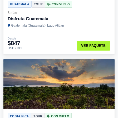
GUATEMALA
TOUR
CON VUELO
6 días
Disfruta Guatemala
Guatemala (Guatemala), Lago Atitlán
Desde
$847
VER PAQUETE
USD / DBL
COSTA RICA
TOUR
CON VUELO