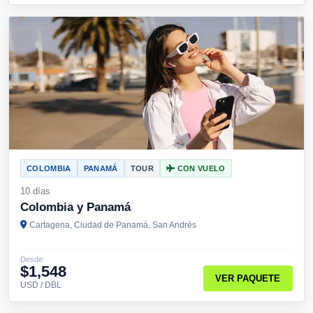
COLOMBIA
PANAMÁ
TOUR
CON VUELO
10 días
Colombia y Panamá
Cartagena, Ciudad de Panamá, San Andrés
Desde
$1,548
VER PAQUETE
USD / DBL