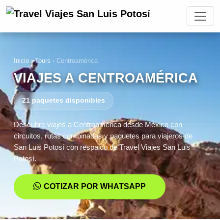
Inicio
›
Tours
›
Centroamérica
VIAJES A CENTROAMÉRICA
21 paquetes disponibles
Descubre viajes a Centroamérica desde México con
circuitos, rutas combinadas y paquetes para viajeros de
San Luis Potosí con respaldo de Travel Viajes San Luis
Potosí.
COTIZAR POR WHATSAPP