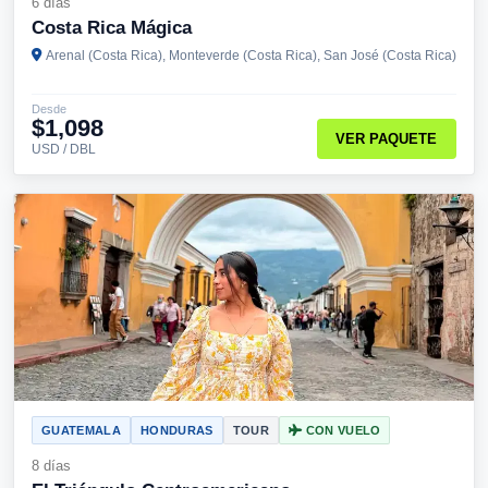
6 días
Costa Rica Mágica
Arenal (Costa Rica), Monteverde (Costa Rica), San José (Costa Rica)
Desde
$1,098
VER PAQUETE
USD / DBL
GUATEMALA
HONDURAS
TOUR
CON VUELO
8 días