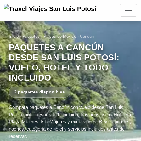
Inicio
›
Paquetes
›
Playas de México
›
Cancún
PAQUETES A CANCÚN
DESDE SAN LUIS POTOSÍ:
VUELO, HOTEL Y TODO
INCLUIDO
2 paquetes disponibles
Compara paquetes a Cancún con vuelo desde San Luis
Potosí, hotel, resorts todo incluido, traslados, Zona Hotelera,
Playa Mujeres, Isla Mujeres y excursiones. Revisa precios,
noches, categoría de hotel y servicios incluidos antes de
reservar.