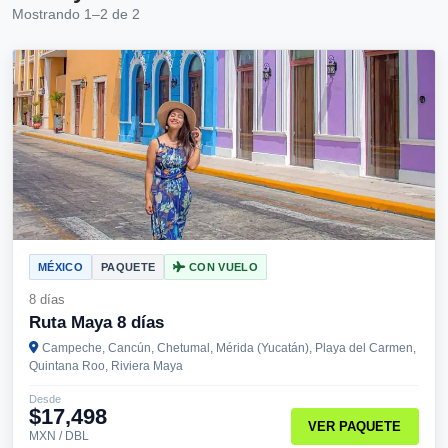
Mostrando 1–2 de 2
MÉXICO
PAQUETE
CON VUELO
8 días
Ruta Maya 8 días
Campeche, Cancún, Chetumal, Mérida (Yucatán), Playa del Carmen,
Quintana Roo, Riviera Maya
Desde
$17,498
VER PAQUETE
MXN / DBL