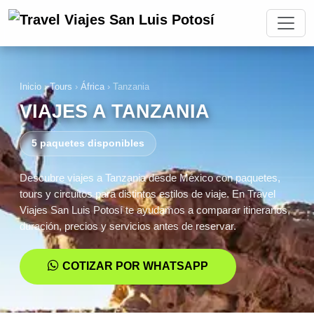
Inicio
›
Tours
›
África
›
Tanzania
VIAJES A TANZANIA
5 paquetes disponibles
Descubre viajes a Tanzania desde México con paquetes,
tours y circuitos para distintos estilos de viaje. En Travel
Viajes San Luis Potosí te ayudamos a comparar itinerarios,
duración, precios y servicios antes de reservar.
COTIZAR POR WHATSAPP