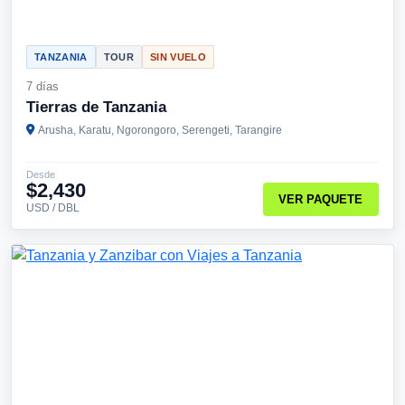
TANZANIA
TOUR
SIN VUELO
7 días
Tierras de Tanzania
Arusha, Karatu, Ngorongoro, Serengeti, Tarangire
Desde
$2,430
VER PAQUETE
USD / DBL