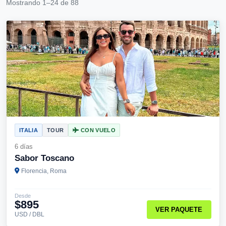
Mostrando 1–24 de 88
ITALIA
TOUR
CON VUELO
6 días
Sabor Toscano
Florencia, Roma
Desde
$895
VER PAQUETE
USD / DBL