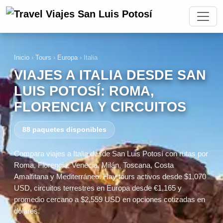
Inicio
›
Tours
›
Europa
›
Italia
VIAJES A ITALIA DESDE SAN
LUIS POTOSÍ: ROMA,
FLORENCIA Y CIRCUITOS
88 paquetes disponibles
Compara viajes a Italia desde San Luis Potosí con rutas por
Roma, Florencia, Venecia, Milán, Toscana, Costa
Amalfitana y Mediterráneo. Hay tours activos desde $1,070
USD, circuitos terrestres en Europa desde €1,165 y
promedio cercano a $2,559 USD en opciones cotizadas en
dólares.