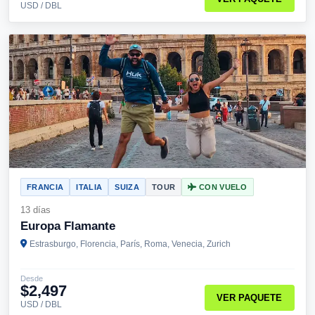
USD / DBL
FRANCIA
ITALIA
SUIZA
TOUR
CON VUELO
13 días
Europa Flamante
Estrasburgo, Florencia, París, Roma, Venecia, Zurich
Desde
$2,497
VER PAQUETE
USD / DBL