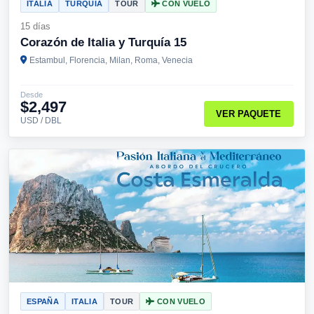
ITALIA
TURQUÍA
TOUR
CON VUELO
15 días
Corazón de Italia y Turquía 15
Estambul, Florencia, Milan, Roma, Venecia
Desde
$2,497
VER PAQUETE
USD / DBL
ESPAÑA
ITALIA
TOUR
CON VUELO