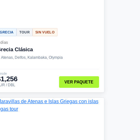
GRECIA
TOUR
SIN VUELO
 días
recia Clásica
Atenas, Delfos, Kalambaka, Olympia
esde
$1,256
VER PAQUETE
UR / DBL