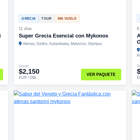
GRECIA
TOUR
SIN VUELO
11 días
8
i
Super Grecia Esencial con Mykonos
A
G
Atenas, Delfos, Kalambaka, Mykonos, Olympia
R
Desde
D
$2,150
VER PAQUETE
EUR / DBL
E