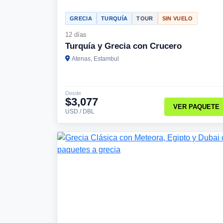
GRECIA
TURQUÍA
TOUR
SIN VUELO
12 días
Turquía y Grecia con Crucero
Atenas, Estambul
Desde
$3,077
VER PAQUETE
USD / DBL