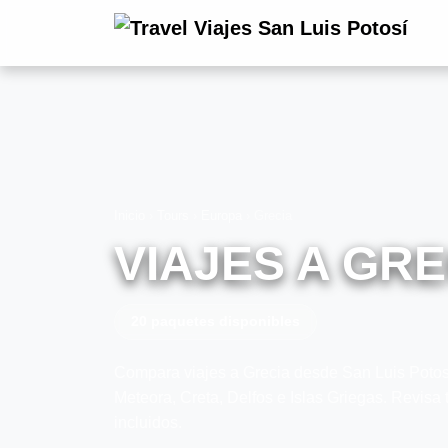
Inicio
›
Tours
›
Europa
›
Grecia
VIAJES A GRE
20 paquetes disponibles
Compara viajes a Grecia desde San Luis Potosí
Meteora, Creta, Delfos e Islas Griegas. Revisa t
incluidos.