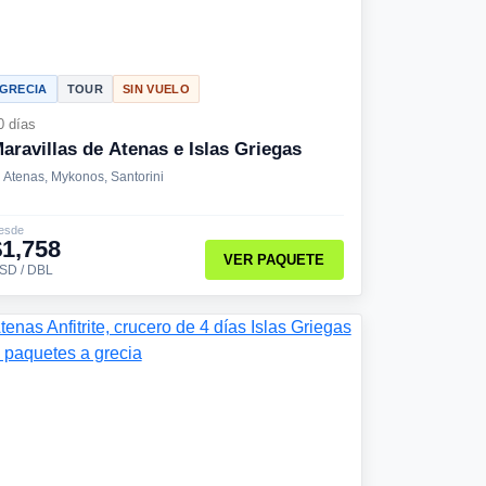
GRECIA
TOUR
SIN VUELO
0 días
aravillas de Atenas e Islas Griegas
Atenas, Mykonos, Santorini
esde
$1,758
VER PAQUETE
SD / DBL