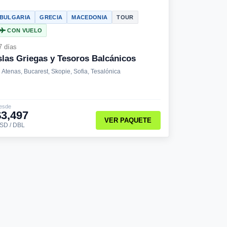
BULGARIA
GRECIA
MACEDONIA
TOUR
CON VUELO
7 días
slas Griegas y Tesoros Balcánicos
Atenas, Bucarest, Skopie, Sofia, Tesalónica
esde
$3,497
VER PAQUETE
SD / DBL