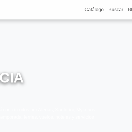
Catálogo
Buscar
B
CIA
 con circuitos por Atenas, Santorini, Mykonos,
emporada, ferries, vuelos, hoteles y servicios