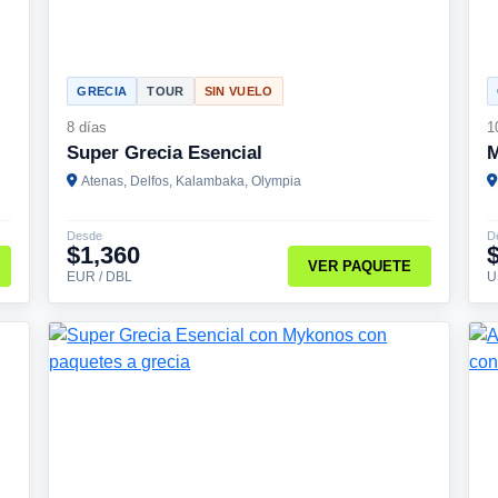
GRECIA
TOUR
SIN VUELO
8 días
1
Super Grecia Esencial
M
Atenas, Delfos, Kalambaka, Olympia
Desde
D
$1,360
VER PAQUETE
EUR / DBL
U