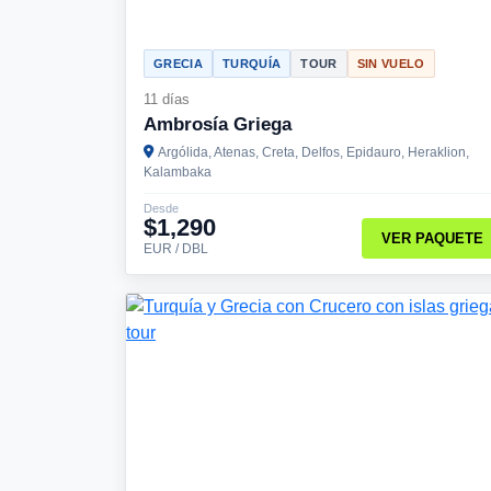
GRECIA
TURQUÍA
TOUR
SIN VUELO
11 días
Ambrosía Griega
Argólida, Atenas, Creta, Delfos, Epidauro, Heraklion,
Kalambaka
Desde
$1,290
VER PAQUETE
EUR / DBL