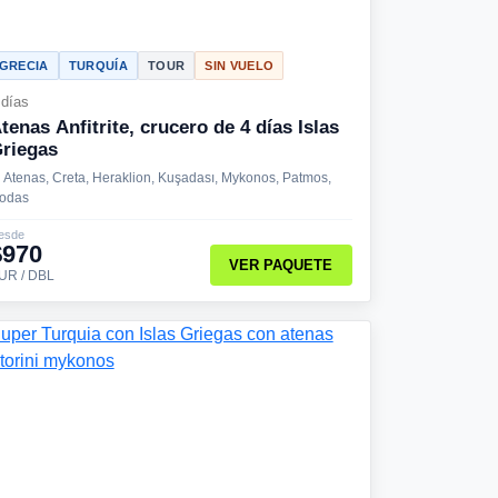
GRECIA
TURQUÍA
TOUR
SIN VUELO
 días
tenas Anfitrite, crucero de 4 días Islas
riegas
Atenas, Creta, Heraklion, Kuşadası, Mykonos, Patmos,
odas
esde
$970
VER PAQUETE
UR / DBL