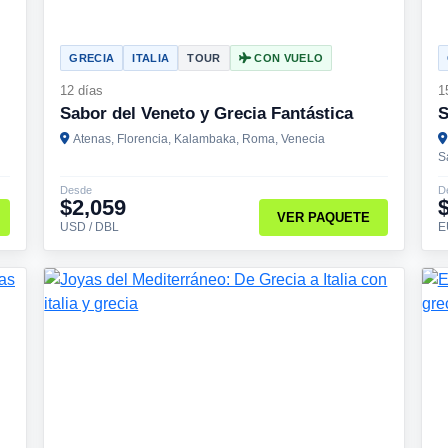
GRECIA
ITALIA
TOUR
CON VUELO
12 días
1
Sabor del Veneto y Grecia Fantástica
S
Atenas, Florencia, Kalambaka, Roma, Venecia
S
Desde
D
$2,059
VER PAQUETE
USD / DBL
E