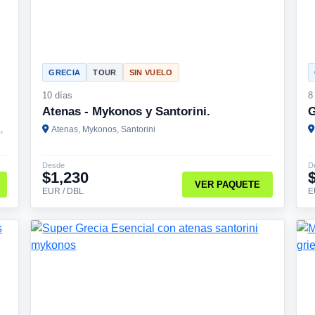
GRECIA
TOUR
SIN VUELO
10 días
8
Atenas - Mykonos y Santorini.
G
,
Atenas, Mykonos, Santorini
Desde
D
$1,230
VER PAQUETE
EUR / DBL
E