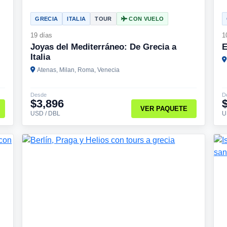
GRECIA
ITALIA
TOUR
CON VUELO
19 días
1
Joyas del Mediterráneo: De Grecia a
E
Italia
Atenas, Milan, Roma, Venecia
Desde
D
$3,896
VER PAQUETE
USD / DBL
U