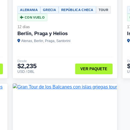
ALEMANIA
GRECIA
REPÚBLICA CHECA
TOUR
CON VUELO
12 días
1
Berlín, Praga y Helios
I
Atenas, Berlin, Praga, Santorini
Desde
D
$2,235
VER PAQUETE
USD / DBL
U