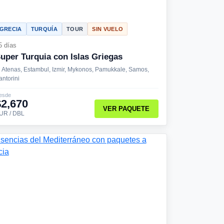
GRECIA
TURQUÍA
TOUR
SIN VUELO
5 días
uper Turquia con Islas Griegas
Atenas, Estambul, Izmir, Mykonos, Pamukkale, Samos,
antorini
esde
$2,670
VER PAQUETE
UR / DBL