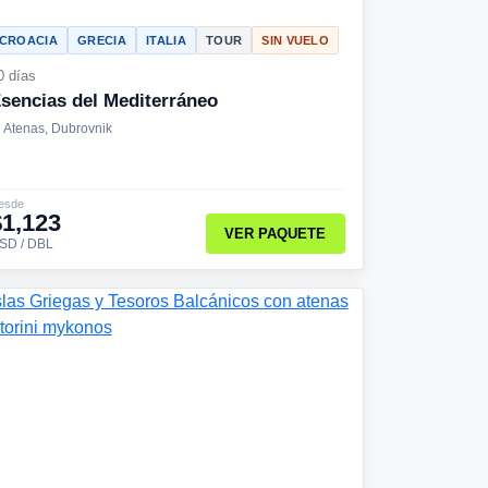
CROACIA
GRECIA
ITALIA
TOUR
SIN VUELO
0 días
sencias del Mediterráneo
Atenas, Dubrovnik
esde
$1,123
VER PAQUETE
SD / DBL