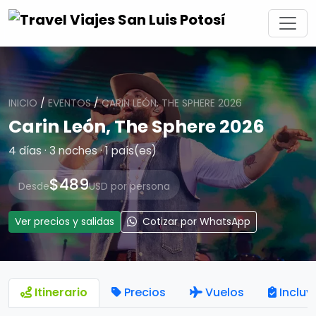
INICIO
/
EVENTOS
/
CARIN LEÓN, THE SPHERE 2026
Carin León, The Sphere 2026
4 días · 3 noches · 1 país(es)
$489
Desde
USD por persona
Ver precios y salidas
Cotizar por WhatsApp
Itinerario
Precios
Vuelos
Incluy