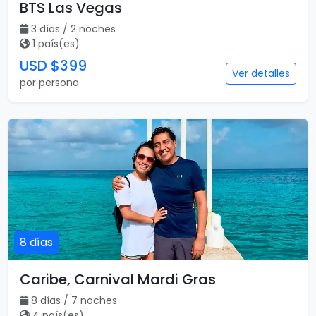
BTS Las Vegas
3 días / 2 noches
1 país(es)
USD $399
Ver detalles
por persona
8 días
Caribe, Carnival Mardi Gras
8 días / 7 noches
4 país(es)