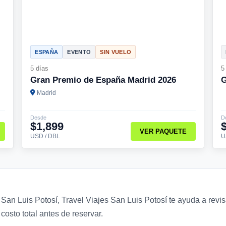
ESPAÑA
EVENTO
SIN VUELO
5 días
5
Gran Premio de España Madrid 2026
G
Madrid
Desde
D
$1,899
VER PAQUETE
USD / DBL
U
n Luis Potosí, Travel Viajes San Luis Potosí te ayuda a revisa
costo total antes de reservar.