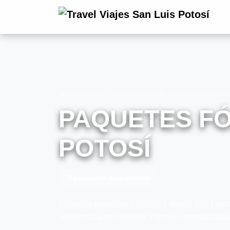
Inicio
›
Eventos
›
Paquetes Fórmula 1 desde San Luis Po
PAQUETES FÓ
POTOSÍ
3 paquetes disponibles
Compara paquetes Fórmula 1 desde San Luis Pot
asistencia para Grandes Premios internacional