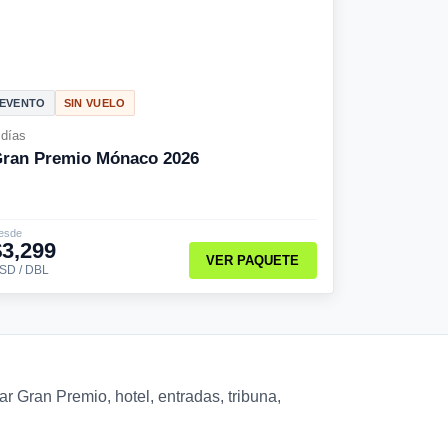
EVENTO
SIN VUELO
 días
ran Premio Mónaco 2026
esde
$3,299
VER PAQUETE
SD / DBL
r Gran Premio, hotel, entradas, tribuna,