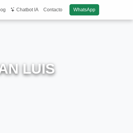
log
Chatbot IA
Contacto
WhatsApp
AN LUIS