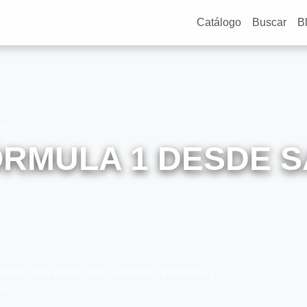
Catálogo
Buscar
B
tosí
RMULA 1 DESDE S
osí con vuelo, hotel, entradas, traslados y
es.