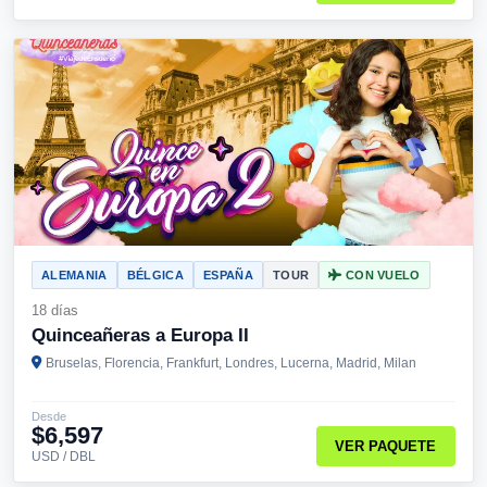
ALEMANIA
BÉLGICA
ESPAÑA
TOUR
CON VUELO
18 días
Quinceañeras a Europa II
Bruselas, Florencia, Frankfurt, Londres, Lucerna, Madrid, Milan
Desde
$6,597
VER PAQUETE
USD / DBL