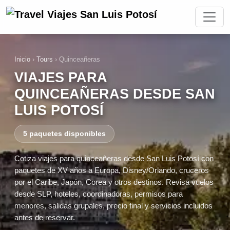
Inicio
›
Tours
›
Quinceañeras
VIAJES PARA
QUINCEAÑERAS DESDE SAN
LUIS POTOSÍ
5 paquetes disponibles
Cotiza viajes para quinceañeras desde San Luis Potosí con
paquetes de XV años a Europa, Disney/Orlando, cruceros
por el Caribe, Japón, Corea y otros destinos. Revisa vuelos
desde SLP, hoteles, coordinadoras, permisos para
menores, salidas grupales, precio final y servicios incluidos
antes de reservar.