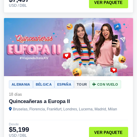
VER PAQUETE
USD / DBL
ALEMANIA
BÉLGICA
ESPAÑA
TOUR
CON VUELO
18 días
Quinceañeras a Europa II
Bruselas, Florencia, Frankfurt, Londres, Lucerna, Madrid, Milan
Desde
$5,199
VER PAQUETE
USD / DBL