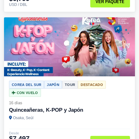
VER PAQUETE
USD / DBL
COREA DEL SUR
JAPÓN
TOUR
DESTACADO
CON VUELO
16 días
Quinceañeras, K-POP y Japón
Osaka, Seúl
Desde
$7,497