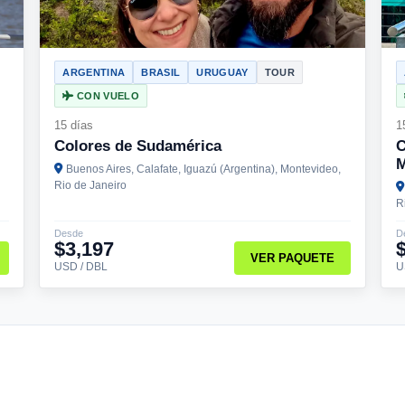
ARGENTINA
BRASIL
URUGUAY
TOUR
CON VUELO
15 días
1
Colores de Sudamérica
C
M
Buenos Aires, Calafate, Iguazú (Argentina), Montevideo,
Rio de Janeiro
R
Desde
D
$3,197
VER PAQUETE
USD / DBL
U