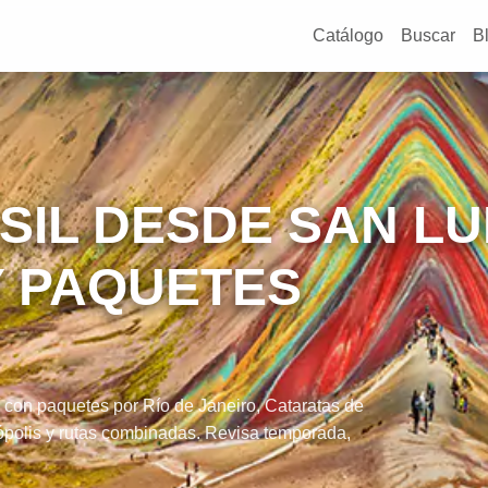
Catálogo
Buscar
B
SIL DESDE SAN LU
Y PAQUETES
 con paquetes por Río de Janeiro, Cataratas de
ópolis y rutas combinadas. Revisa temporada,