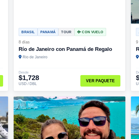
BRASIL
PANAMÁ
TOUR
CON VUELO
8 días
9
Río de Janeiro con Panamá de Regalo
R
Rio de Janeiro
Desde
D
$1,728
VER PAQUETE
USD / DBL
U