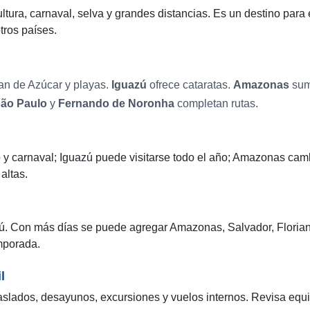
ltura, carnaval, selva y grandes distancias. Es un destino para
tros países.
an de Azúcar y playas.
Iguazú
ofrece cataratas.
Amazonas
sum
ão Paulo
y
Fernando de Noronha
completan rutas.
y carnaval; Iguazú puede visitarse todo el año; Amazonas cambi
altas.
zú. Con más días se puede agregar Amazonas, Salvador, Floria
mporada.
l
raslados, desayunos, excursiones y vuelos internos. Revisa equ