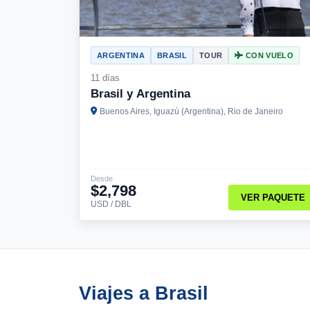
ARGENTINA
BRASIL
TOUR
CON VUELO
11 días
Brasil y Argentina
Buenos Aires, Iguazú (Argentina), Rio de Janeiro
Desde
$2,798
VER PAQUETE
USD / DBL
Viajes a Brasil