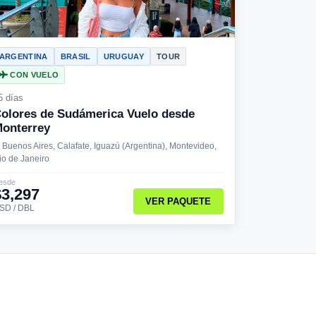
ARGENTINA
BRASIL
URUGUAY
TOUR
CON VUELO
5 días
olores de Sudámerica Vuelo desde
onterrey
Buenos Aires, Calafate, Iguazú (Argentina), Montevideo,
io de Janeiro
esde
$3,297
VER PAQUETE
SD / DBL