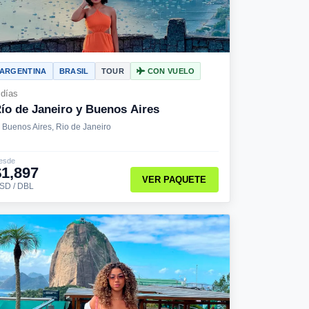
ARGENTINA
BRASIL
TOUR
CON VUELO
 días
ío de Janeiro y Buenos Aires
Buenos Aires, Rio de Janeiro
esde
$1,897
VER PAQUETE
SD / DBL