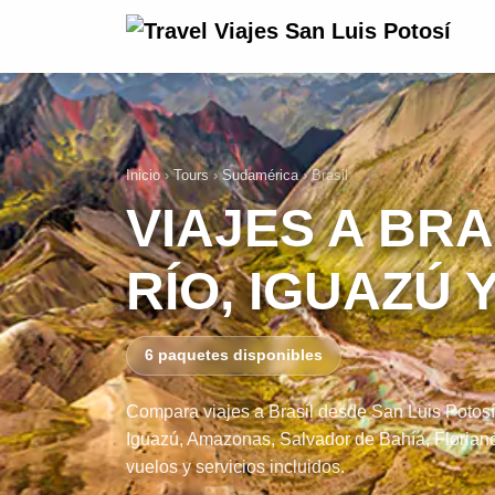
Inicio
›
Tours
›
Sudamérica
›
Brasil
VIAJES A BRA
RÍO, IGUAZÚ 
6 paquetes disponibles
Compara viajes a Brasil desde San Luis Potosí
Iguazú, Amazonas, Salvador de Bahía, Florian
vuelos y servicios incluidos.