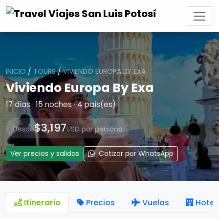
INICIO
/
TOURS
/
VIVIENDO EUROPA BY EXA
Viviendo Europa By Exa
17 días · 15 noches · 4 país(es)
$3,197
Desde
USD por persona
Ver precios y salidas
Cotizar por WhatsApp
Itinerario
Precios
Vuelos
Hotel