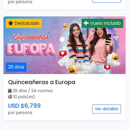
Mega Europa Iniciando en Barcelona
17 días / 15 noches
4 país(es)
USD $2,497
Ver detalles
por persona
Destacado
Vuelo incluido
26 días
Quinceañeras a Europa