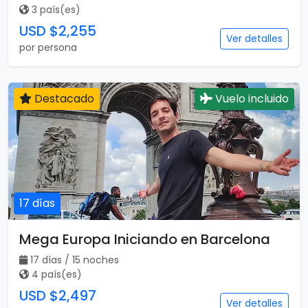
13 días
Maravillas de Inglaterra, Escocia e
Irlanda con Londres
13 días / 13 noches
3 país(es)
USD $2,255
Ver detalles
por persona
Destacado
Vuelo incluido
17 días