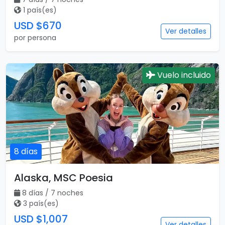
1 país(es)
USD $670
Ver detalles
por persona
Vuelo incluido
8 días
Alaska, MSC Poesia
8 días / 7 noches
3 país(es)
USD $1,007
Ver detalles