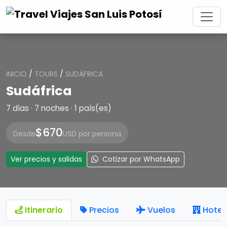
INICIO
/
TOURS
/
SUDÁFRICA
Sudáfrica
7 días · 7 noches · 1 país(es)
$670
Desde
USD por persona
Ver precios y salidas
Cotizar por WhatsApp
Itinerario
Precios
Vuelos
Hotel