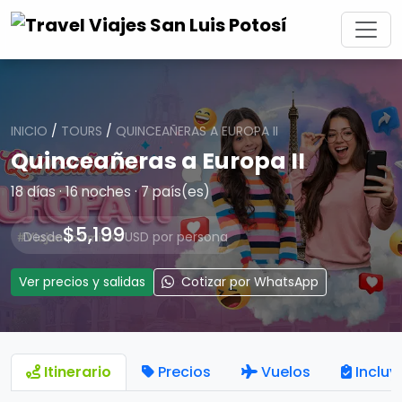
INICIO
/
TOURS
/
QUINCEAÑERAS A EUROPA II
Quinceañeras a Europa II
18 días · 16 noches · 7 país(es)
$5,199
Desde
USD por persona
Ver precios y salidas
Cotizar por WhatsApp
Itinerario
Precios
Vuelos
Incluy