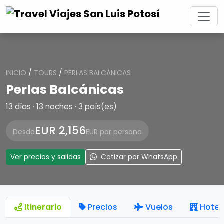
INICIO
/
TOURS
/
PERLAS BALCÁNICAS
Perlas Balcánicas
13 días · 13 noches · 3 país(es)
EUR 2,156
Desde
EUR por persona
Ver precios y salidas
Cotizar por WhatsApp
Itinerario
Precios
Vuelos
Hotel