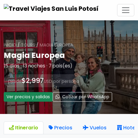
INICIO
/
TOURS
/
MAGIA EUROPEA
Magia Europea
15 días · 13 noches · 7 país(es)
$2,997
Desde
USD por persona
Ver precios y salidas
Cotizar por WhatsApp
Itinerario
Precios
Vuelos
Hotel