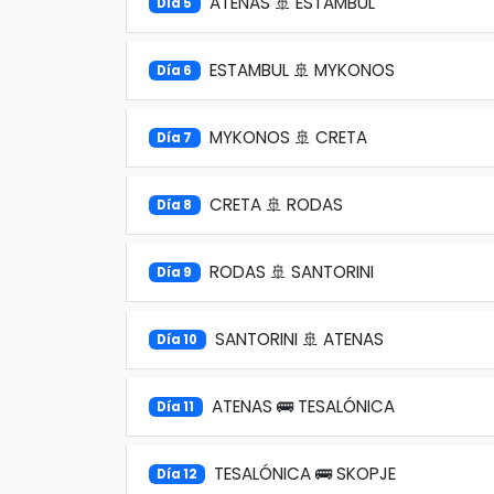
ATENAS 🚢 ESTAMBUL
Día 5
ESTAMBUL 🚢 MYKONOS
Día 6
MYKONOS 🚢 CRETA
Día 7
CRETA 🚢 RODAS
Día 8
RODAS 🚢 SANTORINI
Día 9
SANTORINI 🚢 ATENAS
Día 10
ATENAS 🚌 TESALÓNICA
Día 11
TESALÓNICA 🚌 SKOPJE
Día 12