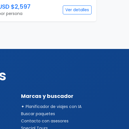
USD $2,597
Ver detalles
por persona
s
Marcas y buscador
✦ Planificador de viajes con IA
Buscar paquetes
Contacto con asesores
Special Tours