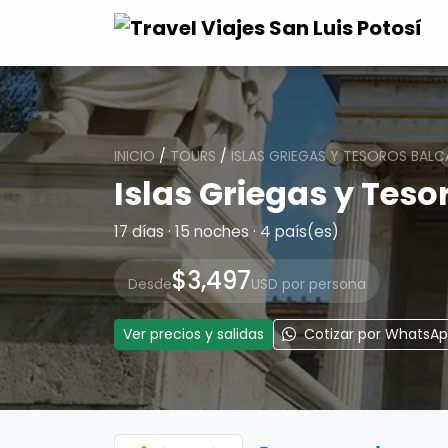
INICIO
/
TOURS
/
ISLAS GRIEGAS Y TESOROS BAL
Islas Griegas y Teso
17 días · 15 noches · 4 país(es)
$3,497
Desde
USD por persona
Ver precios y salidas
Cotizar por WhatsA