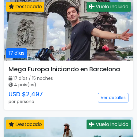
13 días / 13 noches
3 país(es)
USD $2,255
Ver detalles
por persona
Destacado
Vuelo incluido
17 días
Mega Europa Iniciando en Barcelona
17 días / 15 noches
4 país(es)