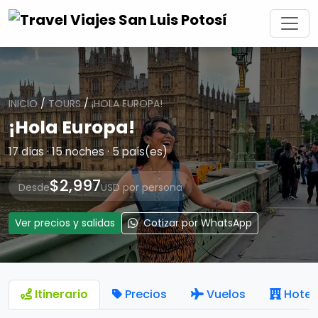
INICIO
/
TOURS
/
¡HOLA EUROPA!
¡Hola Europa!
17 días · 15 noches · 5 país(es)
$2,997
Desde
USD por persona
Ver precios y salidas
Cotizar por WhatsApp
Itinerario
Precios
Vuelos
Hotel