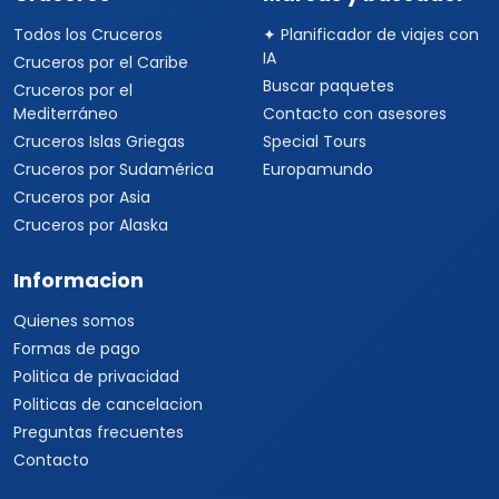
Viajes a China
Viajes a Corea del Sur
Viajes a Tailandia
Viajes a India
Cruceros
Marcas y buscador
Todos los Cruceros
✦ Planificador de viajes con
IA
Cruceros por el Caribe
Buscar paquetes
Cruceros por el
Mediterráneo
Contacto con asesores
Cruceros Islas Griegas
Special Tours
Cruceros por Sudamérica
Europamundo
Cruceros por Asia
Cruceros por Alaska
Informacion
Quienes somos