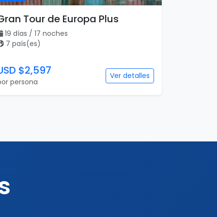
Gran Tour de Europa Plus
19 días / 17 noches
7 país(es)
USD $2,597
Ver detalles
por persona
s