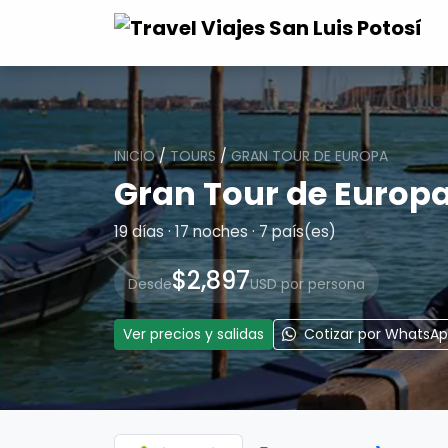
INICIO
/
TOURS
/
GRAN TOUR DE EUROPA
Gran Tour de Europ
19 días · 17 noches · 7 país(es)
$2,897
Desde
USD por persona
Ver precios y salidas
Cotizar por WhatsA