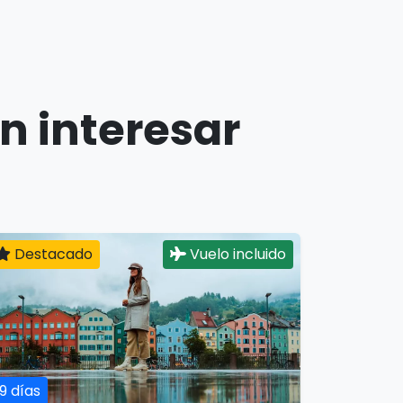
n interesar
Destacado
Vuelo incluido
19 días