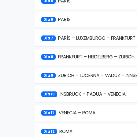
PARÍS
Día 5
PARÍS
Día 6
PARÍS – LUXEMBURGO – FRANKFURT
Día 7
FRANKFURT – HEIDELBERG – ZURICH
Día 8
ZURICH – LUCERNA – VADUZ – INN
Día 9
INSBRUCK – PADUA – VENECIA
Día 10
VENECIA – ROMA
Día 11
ROMA
Día 12