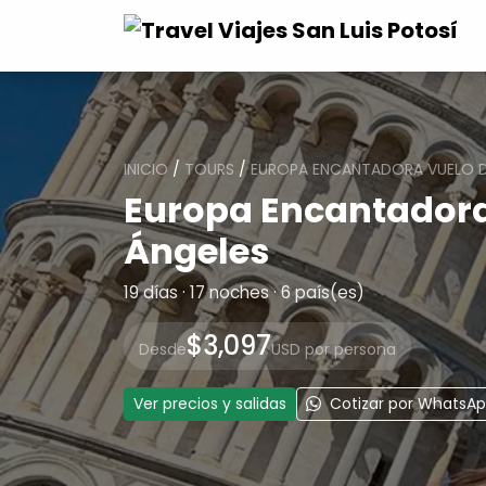
INICIO
/
TOURS
/
EUROPA ENCANTADORA VUELO D
Europa Encantadora
Ángeles
19 días · 17 noches · 6 país(es)
$3,097
Desde
USD por persona
Ver precios y salidas
Cotizar por WhatsA