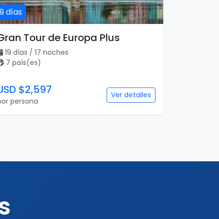
19 días
Gran Tour de Europa Plus
19 días / 17 noches
7 país(es)
USD $2,597
Ver detalles
por persona
s