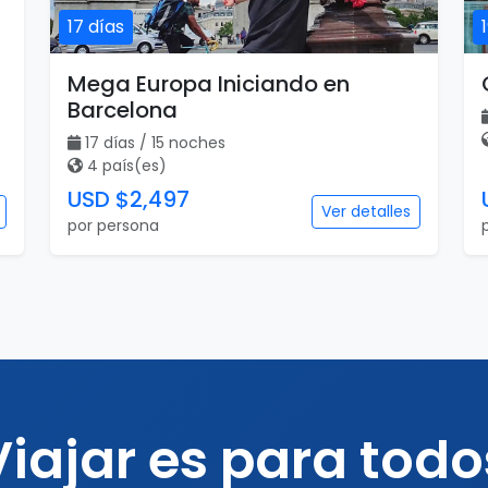
17 días
Mega Europa Iniciando en
Barcelona
17 días / 15 noches
4 país(es)
USD $2,497
Ver detalles
por persona
Viajar es para todo