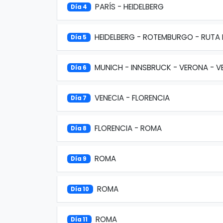
PARÍS - HEIDELBERG
Día 4
HEIDELBERG - ROTEMBURGO - RUTA
Día 5
MUNICH - INNSBRUCK - VERONA - V
Día 6
VENECIA - FLORENCIA
Día 7
FLORENCIA - ROMA
Día 8
ROMA
Día 9
ROMA
Día 10
ROMA
Día 11