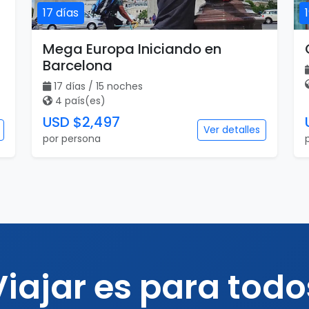
17 días
Mega Europa Iniciando en
Barcelona
17 días / 15 noches
4 país(es)
USD $2,497
Ver detalles
por persona
Viajar es para todo