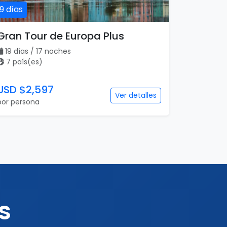
19 días
Gran Tour de Europa Plus
19 días / 17 noches
7 país(es)
USD $2,597
Ver detalles
por persona
s