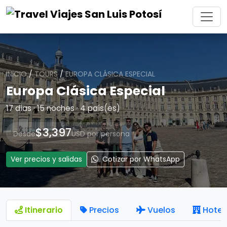
INICIO
/
TOURS
/
EUROPA CLÁSICA ESPECIAL
Europa Clásica Especial
17 días · 15 noches · 4 país(es)
$3,397
Desde
USD por persona
Ver precios y salidas
Cotizar por WhatsApp
Itinerario
Precios
Vuelos
Hotel