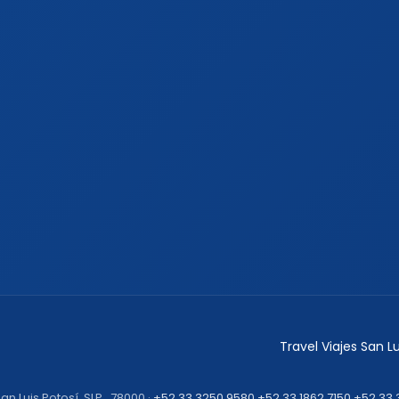
Travel Viajes San 
an Luis Potosí, SLP., 78000 ·
+52 33 3250 9580
+52 33 1862 7150
+52 33 