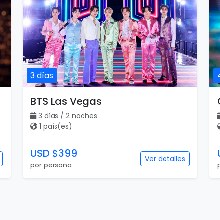
3 días
BTS Las Vegas
3 días / 2 noches
1 país(es)
USD $399
Ver detalles
por persona