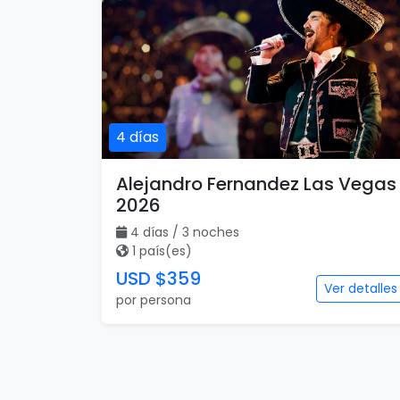
4 días
Alejandro Fernandez Las Vegas
2026
4 días / 3 noches
1 país(es)
USD $359
Ver detalles
por persona