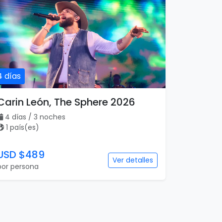
4 días
Carin León, The Sphere 2026
4 días / 3 noches
1 país(es)
USD $489
Ver detalles
por persona