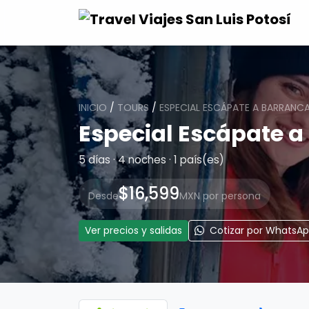
INICIO
/
TOURS
/
ESPECIAL ESCÁPATE A BARRANC
Especial Escápate a
5 días · 4 noches · 1 país(es)
$16,599
Desde
MXN por persona
Ver precios y salidas
Cotizar por WhatsA