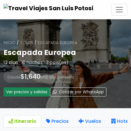
INICIO
/
TOURS
/
ESCAPADA EUROPEA
Escapada Europea
12 días · 10 noches · 3 país(es)
$1,640
Desde
USD por persona
Ver precios y salidas
Cotizar por WhatsApp
Itinerario
Precios
Vuelos
Hotel