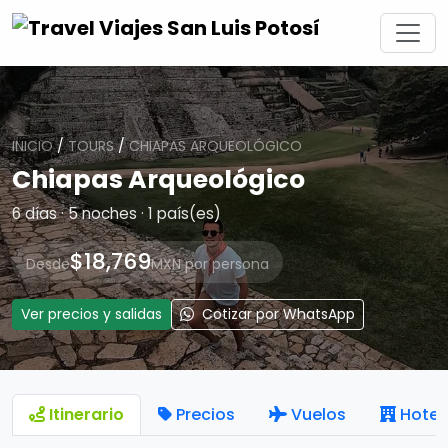
INICIO
/
TOURS
/
CHIAPAS ARQUEOLÓGICO
Chiapas Arqueológico
6 días · 5 noches · 1 país(es)
$18,769
Desde
MXN por persona
Ver precios y salidas
Cotizar por WhatsApp
Itinerario
Precios
Vuelos
Hotel