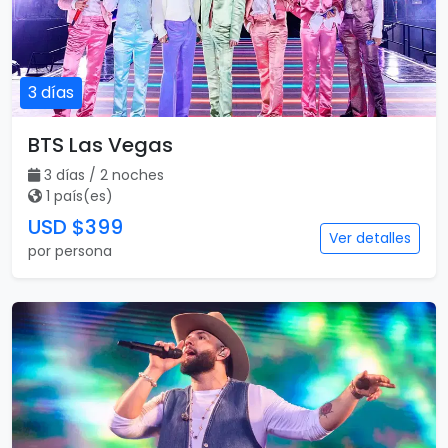
3 días
BTS Las Vegas
3 días / 2 noches
1 país(es)
USD $399
Ver detalles
por persona