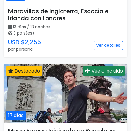
Maravillas de Inglaterra, Escocia e
Irlanda con Londres
13 días / 13 noches
3 país(es)
USD $2,255
Ver detalles
por persona
Destacado
Vuelo incluido
17 días
Mega Europa Iniciando en Barcelona