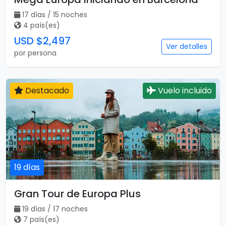
17 días / 15 noches
4 país(es)
USD $2,497
Ver detalles
por persona
Destacado
Vuelo incluido
19 días
Gran Tour de Europa Plus
19 días / 17 noches
7 país(es)