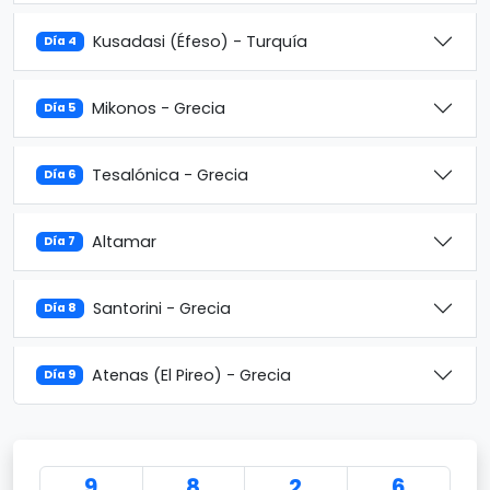
Kusadasi (Éfeso) - Turquía
Día 4
Mikonos - Grecia
Día 5
Tesalónica - Grecia
Día 6
Altamar
Día 7
Santorini - Grecia
Día 8
Atenas (El Pireo) - Grecia
Día 9
9
8
2
6