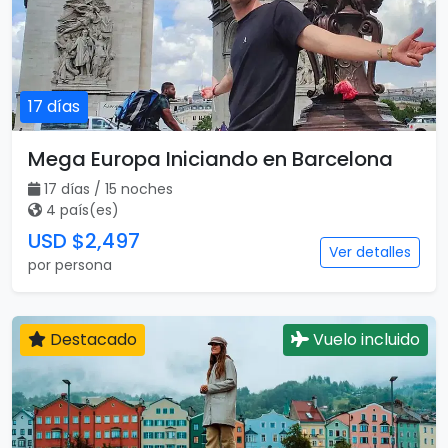
USD $2,255
Ver detalles
por persona
Destacado
Vuelo incluido
17 días
Mega Europa Iniciando en Barcelona
17 días / 15 noches
4 país(es)
USD $2,497
Ver detalles
por persona