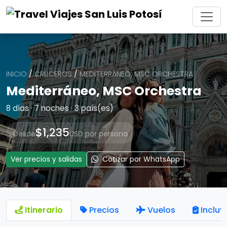
INICIO
/
CRUCEROS
/
MEDITERRÁNEO, MSC ORCHESTRA
Mediterráneo, MSC Orchestra
8 días · 7 noches · 3 país(es)
$1,235
Desde
USD por persona
Ver precios y salidas
Cotizar por WhatsApp
Itinerario
Precios
Vuelos
Incluy