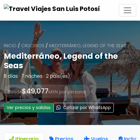
INICIO
/
CRUCEROS
/
MEDITERRÁNEO, LEGEND OF THE SEAS
Mediterráneo, Legend of the
Seas
8 días · 7 noches · 2 país(es)
$49,077
Desde
MXN por persona
Ver precios y salidas
Cotizar por WhatsApp
Itinerario
Precios
Vuelos
Incluy