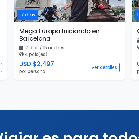
17 días
Mega Europa Iniciando en
Barcelona
17 días / 15 noches
4 país(es)
USD $2,497
Ver detalles
por persona
Viajar es para todo