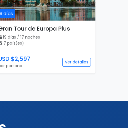
19 días
Gran Tour de Europa Plus
19 días / 17 noches
7 país(es)
USD $2,597
Ver detalles
por persona
s