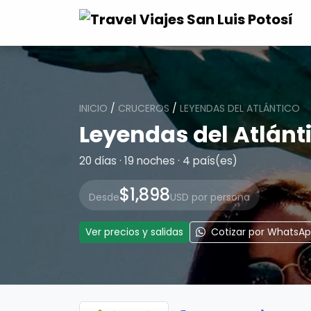
INICIO
/
CRUCEROS
/
LEYENDAS DEL ATLÁNTICO
Leyendas del Atlánt
20 días · 19 noches · 4 país(es)
$1,898
Desde
USD por persona
Ver precios y salidas
Cotizar por WhatsA