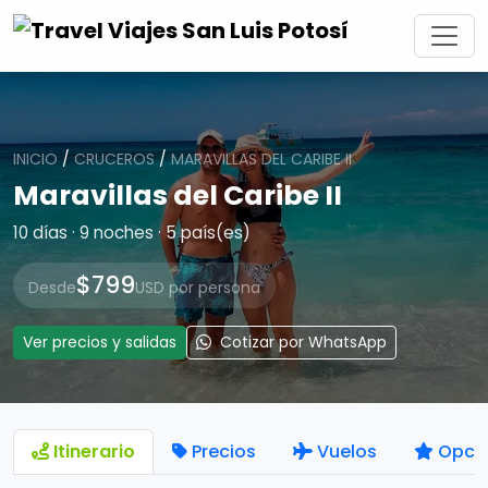
INICIO
/
CRUCEROS
/
MARAVILLAS DEL CARIBE II
Maravillas del Caribe II
10 días · 9 noches · 5 país(es)
$799
Desde
USD por persona
Ver precios y salidas
Cotizar por WhatsApp
Itinerario
Precios
Vuelos
Opci