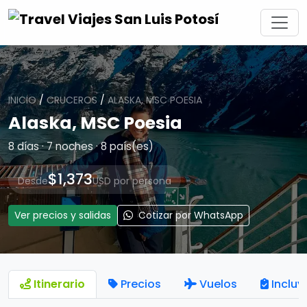
INICIO
/
CRUCEROS
/
ALASKA, MSC POESIA
Alaska, MSC Poesia
8 días · 7 noches · 8 país(es)
$1,373
Desde
USD por persona
Ver precios y salidas
Cotizar por WhatsApp
Itinerario
Precios
Vuelos
Incluy