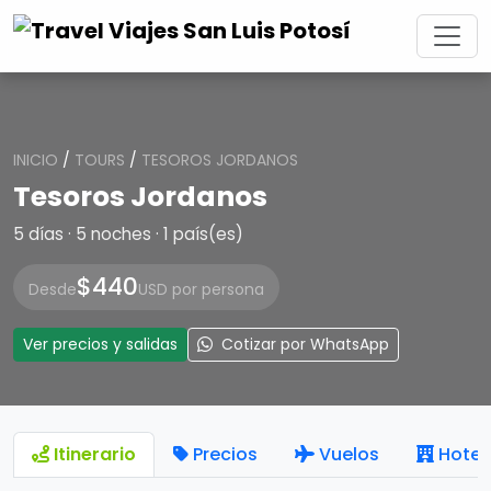
INICIO
/
TOURS
/
TESOROS JORDANOS
Tesoros Jordanos
5 días · 5 noches · 1 país(es)
$440
Desde
USD por persona
Ver precios y salidas
Cotizar por WhatsApp
Itinerario
Precios
Vuelos
Hotel