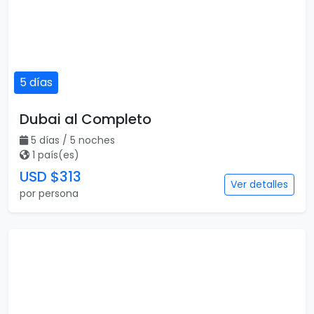
5 días
Dubai al Completo
5 días / 5 noches
1 país(es)
USD $313
Ver detalles
por persona