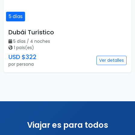
5 días
Dubái Turístico
5 días / 4 noches
1 país(es)
USD $322
Ver detalles
por persona
Viajar es para todos