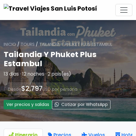
INICIO
/
TOURS
/
TAILANDIA Y PHUKET PLUS ESTAMBUL
Tailandia Y Phuket Plus
Estambul
13 días · 12 noches · 2 país(es)
$2,797
Desde
USD por persona
Ver precios y salidas
Cotizar por WhatsApp
Itinerario
Precios
Vuelos
Hotel