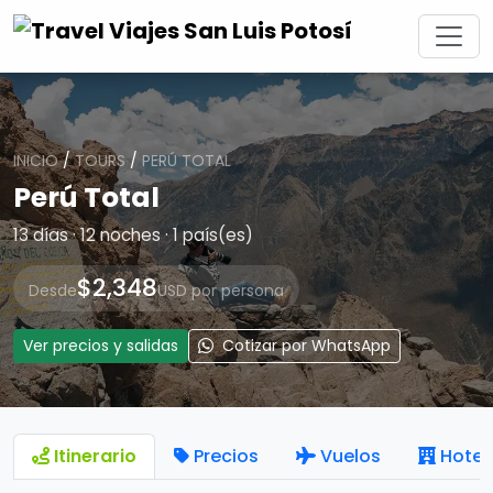
INICIO
/
TOURS
/
PERÚ TOTAL
Perú Total
13 días · 12 noches · 1 país(es)
$2,348
Desde
USD por persona
Ver precios y salidas
Cotizar por WhatsApp
Itinerario
Precios
Vuelos
Hotel