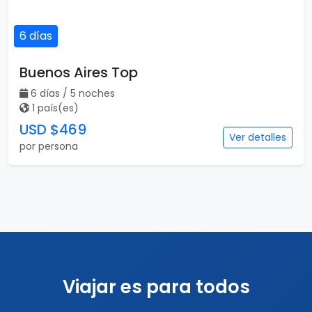
6 días
Buenos Aires Top
6 días / 5 noches
1 país(es)
USD $469
Ver detalles
por persona
Viajar es para todos