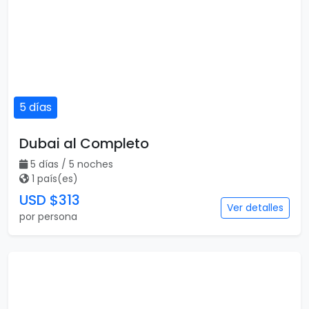
5 días
Dubai al Completo
5 días / 5 noches
1 país(es)
USD $313
Ver detalles
por persona