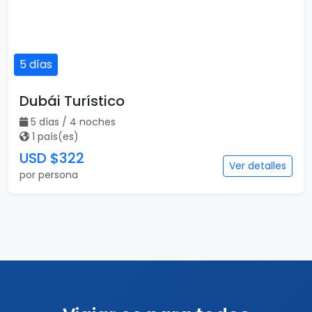
5 días
Dubái Turístico
5 días / 4 noches
1 país(es)
USD $322
Ver detalles
por persona