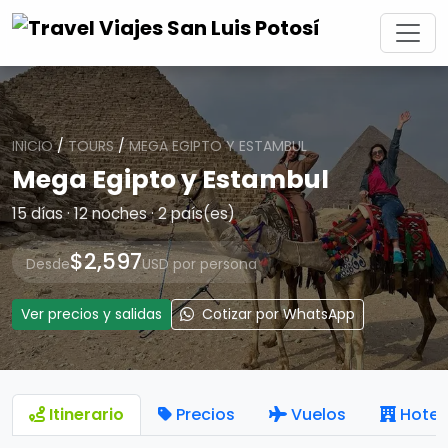
INICIO
/
TOURS
/
MEGA EGIPTO Y ESTAMBUL
Mega Egipto y Estambul
15 días · 12 noches · 2 país(es)
$2,597
Desde
USD por persona
Ver precios y salidas
Cotizar por WhatsApp
Itinerario
Precios
Vuelos
Hotel