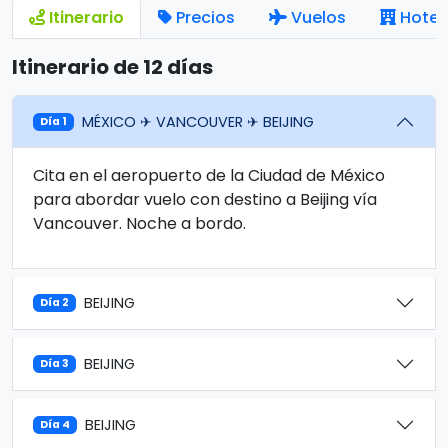
Itinerario
Precios
Vuelos
Hotel
Itinerario de 12 días
MÉXICO ✈ VANCOUVER ✈ BEIJING
Día 1
Cita en el aeropuerto de la Ciudad de México
para abordar vuelo con destino a Beijing vía
Vancouver. Noche a bordo.
BEIJING
Día 2
BEIJING
Día 3
BEIJING
Día 4