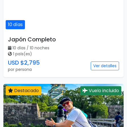
10 días
Japón Completo
10 días / 10 noches
1 país(es)
USD $2,795
Ver detalles
por persona
Destacado
Vuelo incluido