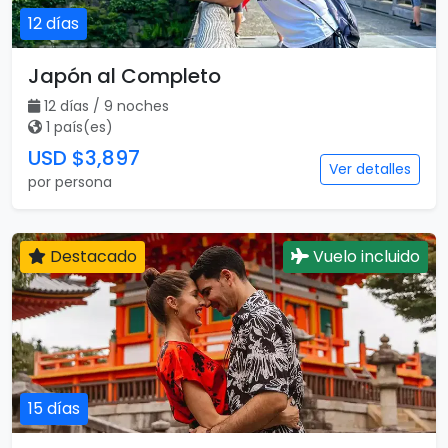
12 días
Japón al Completo
12 días / 9 noches
1 país(es)
USD $3,897
Ver detalles
por persona
Destacado
Vuelo incluido
15 días