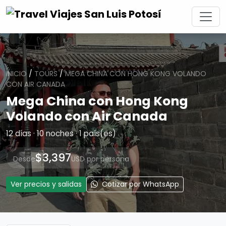
INICIO
/
TOURS
/
MEGA CHINA CON HONG KONG VOLANDO
CON AIR CANADA
Mega China con Hong Kong
Volando con Air Canada
12 días · 10 noches · 1 país(es)
$3,397
Desde
USD por persona
Ver precios y salidas
Cotizar por WhatsApp