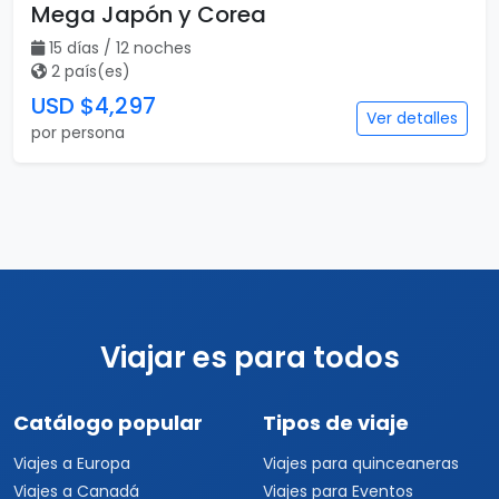
Mega Japón y Corea
15 días / 12 noches
2 país(es)
USD $4,297
Ver detalles
por persona
Viajar es para todos
Catálogo popular
Tipos de viaje
Viajes a Europa
Viajes para quinceaneras
Viajes a Canadá
Viajes para Eventos