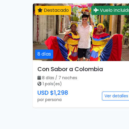
Destacado
Vuelo incluid
8 días
Con Sabor a Colombia
8 días / 7 noches
1 país(es)
USD $1,298
Ver detalles
por persona