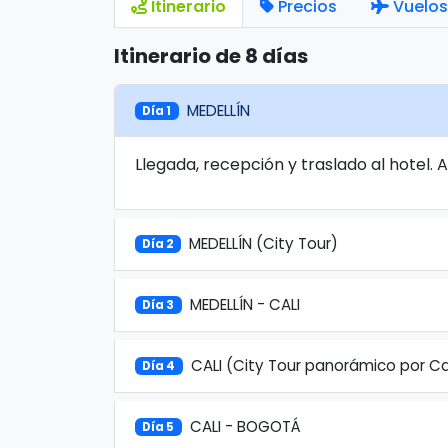
Itinerario
Precios
Vuelos
Itinerario de 8 días
MEDELLÍN
Día 1
Llegada, recepción y traslado al hotel. 
MEDELLÍN (City Tour)
Día 2
MEDELLÍN - CALI
Día 3
CALI (City Tour panorámico por Ca
Día 4
CALI - BOGOTÁ
Día 5