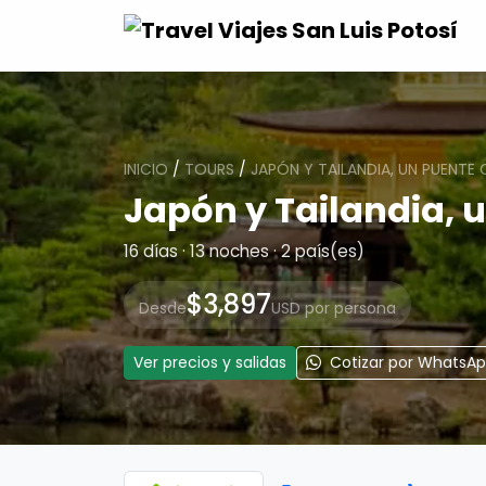
INICIO
/
TOURS
/
JAPÓN Y TAILANDIA, UN PUENTE
Japón y Tailandia, 
16 días · 13 noches · 2 país(es)
$3,897
Desde
USD por persona
Ver precios y salidas
Cotizar por WhatsA