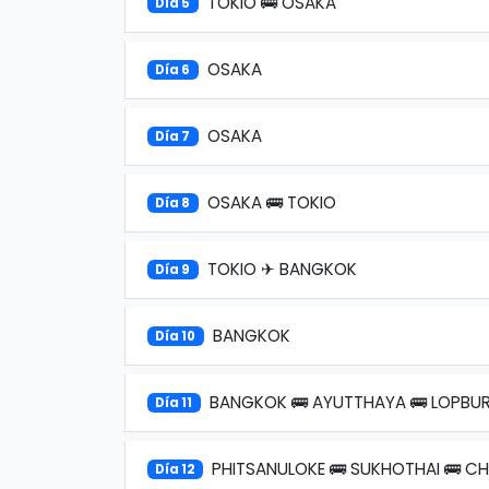
TOKIO 🚌 OSAKA
Día 5
OSAKA
Día 6
OSAKA
Día 7
OSAKA 🚌 TOKIO
Día 8
TOKIO ✈ BANGKOK
Día 9
BANGKOK
Día 10
BANGKOK 🚌 AYUTTHAYA 🚌 LOPBURI
Día 11
PHITSANULOKE 🚌 SUKHOTHAI 🚌 CH
Día 12