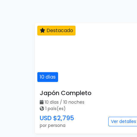
Destacado
10 días
Japón Completo
10 días / 10 noches
1 país(es)
USD $2,795
Ver detalles
por persona