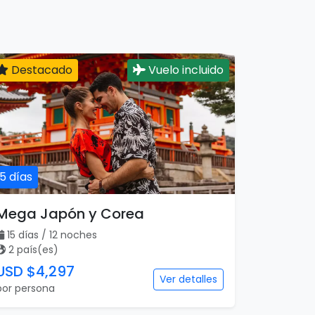
Destacado
Vuelo incluido
15 días
Mega Japón y Corea
15 días / 12 noches
2 país(es)
USD $4,297
Ver detalles
por persona