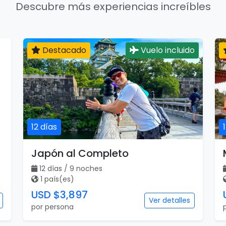
Descubre más experiencias increíbles
Destacado
Vuelo incluido
12 días
Japón al Completo
12 días / 9 noches
1 país(es)
USD $3,897
Ver detalles
por persona