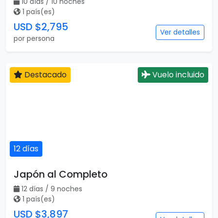
10 días / 10 noches
1 país(es)
USD $2,795
Ver detalles
por persona
Destacado
Vuelo incluido
12 días
Japón al Completo
12 días / 9 noches
1 país(es)
USD $3,897