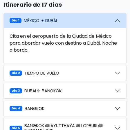
Itinerario de 17 días
MÉXICO ✈ DUBÁI
Día 1
Cita en el aeropuerto de la Ciudad de México
para abordar vuelo con destino a Dubái. Noche
a bordo.
TIEMPO DE VUELO
Día 2
DUBÁI ✈ BANGKOK
Día 3
BANGKOK
Día 4
BANGKOK 🚌 AYUTTHAYA 🚌 LOPBURI 🚌
Día 5