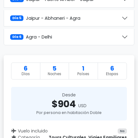
Jaipur - Abhaneri - Agra
Día 5
Agra - Delhi
Día 6
6
5
1
6
Días
Noches
Países
Etapas
Desde
$904
USD
Por persona en habitación Doble
Vuelo incluido
No
Categoría
Tours Culturales, Viajes Familiares