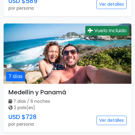
USD $589
Ver detalles
por persona
Vuelo incluido
7 días
Medellín y Panamá
7 días / 6 noches
2 país(es)
USD $728
Ver detalles
por persona