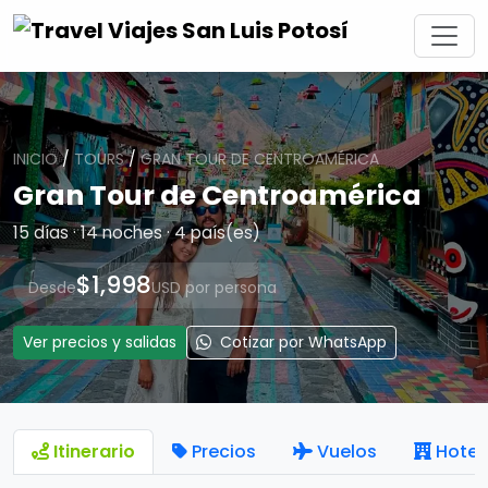
INICIO
/
TOURS
/
GRAN TOUR DE CENTROAMÉRICA
Gran Tour de Centroamérica
15 días · 14 noches · 4 país(es)
$1,998
Desde
USD por persona
Ver precios y salidas
Cotizar por WhatsApp
Itinerario
Precios
Vuelos
Hotel