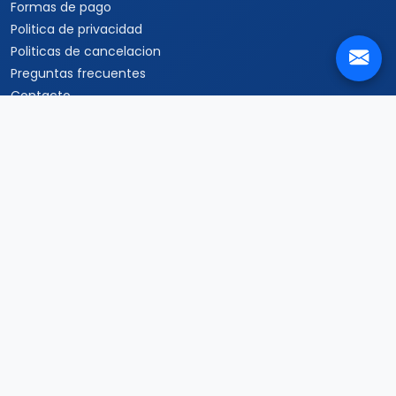
Formas de pago
Politica de privacidad
Politicas de cancelacion
Preguntas frecuentes
Contacto
Travel Viajes San Luis Potosí © 2026 Todos los derechos
reservados
Centro, San Luis Potosí, SLP., 78000 ·
+52 33 3250 9580
+52 33 1862
7150
+52 33 3510 9580