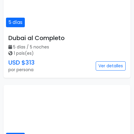
5 días
Dubai al Completo
5 días / 5 noches
1 país(es)
USD $313
Ver detalles
por persona