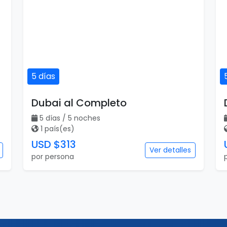
5 días
Dubai al Completo
5 días / 5 noches
1 país(es)
USD $313
Ver detalles
por persona