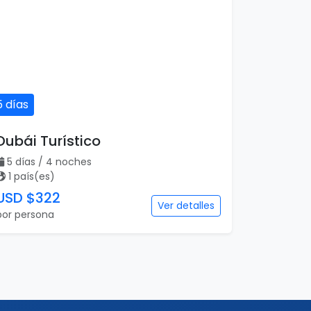
5 días
Dubái Turístico
5 días / 4 noches
1 país(es)
USD $322
Ver detalles
por persona