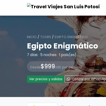
INICIO
/
TOURS
/
EGIPTO ENIGMÁTICO
Egipto Enigmático
7 días · 5 noches · 1 país(es)
$999
Desde
USD por persona
Ver precios y salidas
Cotizar por WhatsA