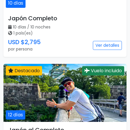
10 días
Japón Completo
10 días / 10 noches
1 país(es)
USD $2,795
Ver detalles
por persona
Destacado
Vuelo incluido
12 días