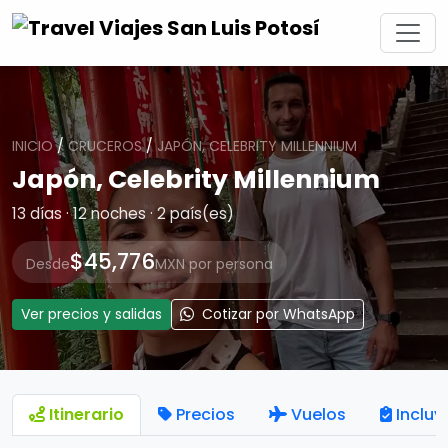
INICIO
/
CRUCEROS
/
JAPÓN, CELEBRITY MILLENNIUM
Japón, Celebrity Millennium
13 días · 12 noches · 2 país(es)
$45,776
Desde
MXN por persona
Ver precios y salidas
Cotizar por WhatsApp
Itinerario
Precios
Vuelos
Incluy