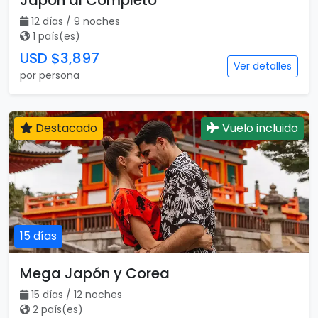
Japón al Completo
12 días / 9 noches
1 país(es)
USD $3,897
Ver detalles
por persona
Destacado
Vuelo incluido
15 días
Mega Japón y Corea
15 días / 12 noches
2 país(es)