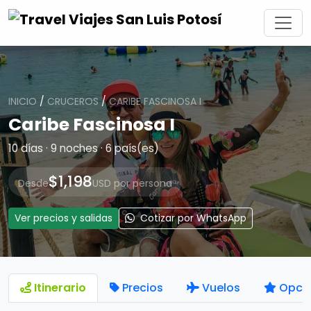
INICIO
/
CRUCEROS
/
CARIBE FASCINOSA I
Caribe Fascinosa I
10 días · 9 noches · 6 país(es)
$1,198
Desde
USD por persona
Ver precios y salidas
Cotizar por WhatsApp
Itinerario
Precios
Vuelos
Opci